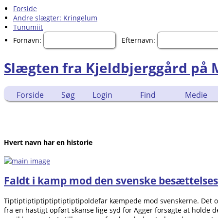
Forside
Andre slægter: Kringelum
Tunumiit
Fornavn:
Efternavn:
Slægten fra Kjeldbjerggård på
Forside
Søg
Login
Find
Medie
Hvert navn har en historie
Faldt i kamp mod den svenske besættelse
Tiptiptiptiptiptiptiptiptipoldefar kæmpede mod svenskerne. Det o
fra en hastigt opført skanse lige syd for Agger forsøgte at holde