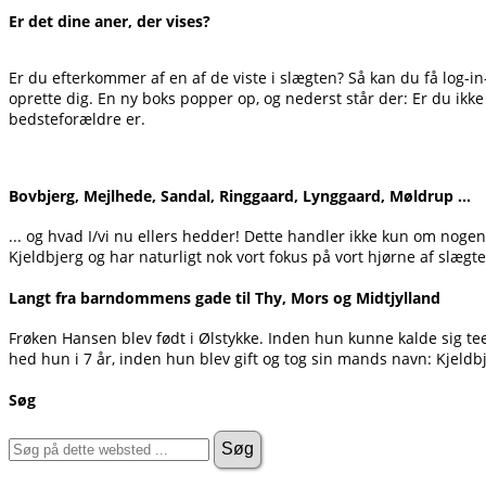
Er det dine aner, der vises?
Er du efterkommer af en af de viste i slægten? Så kan du få log-in
oprette dig. En ny boks popper op, og nederst står der: Er du ikke
bedsteforældre er.
Bovbjerg, Mejlhede, Sandal, Ringgaard, Lynggaard, Møldrup ...
... og hvad I/vi nu ellers hedder! Dette handler ikke kun om noge
Kjeldbjerg og har naturligt nok vort fokus på vort hjørne af slægte
Langt fra barndommens gade til Thy, Mors og Midtjylland
Frøken Hansen blev født i Ølstykke. Inden hun kunne kalde sig t
hed hun i 7 år, inden hun blev gift og tog sin mands navn: Kjeldb
Søg