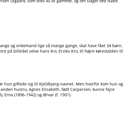
ndersen Ulgaard, som blev 40 år gammel, og om slaget ved Nabe.
 4 gange og enkemand lige så mange gange, skal have fået 34 børn,
på billedet selve hans kro, Erslev Kro, til højre kørestalden til
før hun giftede sig til Kjeldbjerg-navnet. Men hvorfor kom hun og
s anden hustru, Agnes Elisabeth, født Caspersen, kunne fejre
, Erna (1896-1942) og Ørvar (f. 1901).