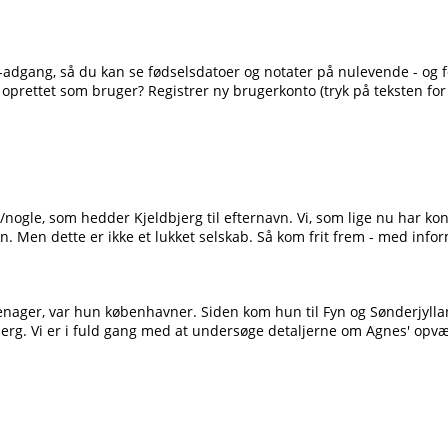
-adgang, så du kan se fødselsdatoer og notater på nulevende - og for
 oprettet som bruger? Registrer ny brugerkonto (tryk på teksten for
n/nogle, som hedder Kjeldbjerg til efternavn. Vi, som lige nu har k
n. Men dette er ikke et lukket selskab. Så kom frit frem - med inform
eenager, var hun københavner. Siden kom hun til Fyn og Sønderjyll
jerg. Vi er i fuld gang med at undersøge detaljerne om Agnes' opvæ