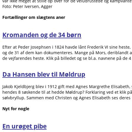
var ikke meget at stille op over for de veludrustede og kampvant
Foto: Peter Iversen, Agger
Fortællinger om slægtens aner
Kromanden og de 34 børn
Efter at Peder Josephsen i 1824 havde lånt Frederik VI sine heste
og de 31 af dem kan dokumenteres. Mange på Mors, deriblandt adski
de vejfarendes heste. Klik på billedet og se bl.a. navnene på de 4
Da Hansen blev til Møldrup
Jakob Kjeldbjerg blev i 1912 gift med Agnes Margrethe Elisabeth, 
hendes 8 søskende til at hedde Møldrup? Forklaring ved et klik på
sølvbryllup. Sammen med Christen og Agnes Elisabeth ses deres 5 f
Nyt for nogle
En urøget pibe