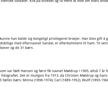
e svenske soldater. Klik på billedet og få mere at vide om Niels A
, kunne han kalde sig kongeligt privilegeret kroejer. Han blev gift
llige med efternavnet Sandal, er efterkommere til ham. Til venstre 
 koner og de 31 børn.
som var født Hansen og først fik navnet Møldrup i 1905, altså 7 år 
 fotografiet. Det er muligvis fra 1913, da Christen Møldrup og han
ælles børn, Minna (1898-1974), Carl (1889-1952), Wullf (1893-1960)