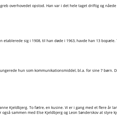
greb overhovedet opstod. Han var i det hele taget driftig og nåede 
n etablerede sig i 1908, til han døde i 1963, havde han 13 bopæle. T
ved fungerede hun som kommunikationsmiddel, bl.a. for sine 7 børn
e Kjeldbjerg. To fætre, en kusine. Vi er i gang med et flere år lan
øger også sammen med Else Kjeldbjerg og Leon Sønderskov at styre k