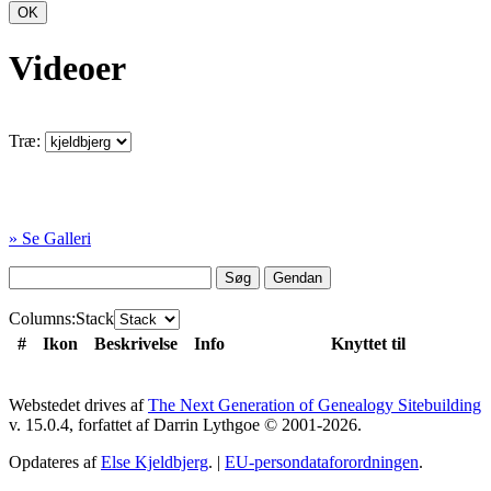
OK
Videoer
Træ:
» Se Galleri
Col
umn
s:
Stack
#
Ikon
Beskrivelse
Info
Knyttet til
Webstedet drives af
The Next Generation of Genealogy Sitebuilding
v. 15.0.4, forfattet af Darrin Lythgoe © 2001-2026.
Opdateres af
Else Kjeldbjerg
. |
EU-persondataforordningen
.