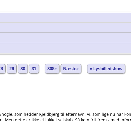
28
29
30
31
...
308»
Næste»
» Lysbilledshow
n/nogle, som hedder Kjeldbjerg til efternavn. Vi, som lige nu har k
n. Men dette er ikke et lukket selskab. Så kom frit frem - med inform