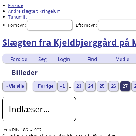
Forside
Andre slægter: Kringelum
Tunumiit
Fornavn:
Efternavn:
Slægten fra Kjeldbjerggård på
Forside
Søg
Login
Find
Medie
Billeder
» Vis alle
«Forrige
«1
...
23
24
25
26
27
Indlæser...
Jens Riis 1861-1902
Gravsten på Morsø Frimenighedskirkegård i Øster Jølby