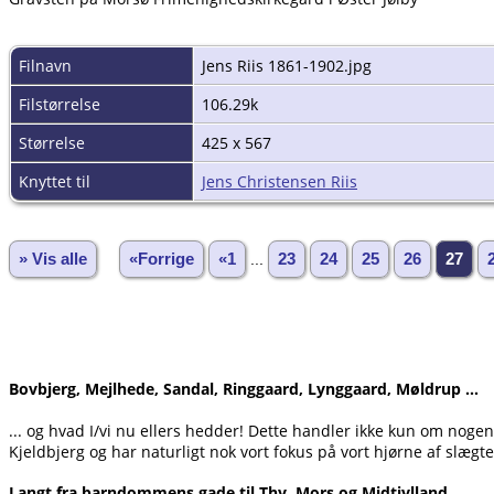
Filnavn
Jens Riis 1861-1902.jpg
Filstørrelse
106.29k
Størrelse
425 x 567
Knyttet til
Jens Christensen Riis
» Vis alle
«Forrige
«1
...
23
24
25
26
27
Bovbjerg, Mejlhede, Sandal, Ringgaard, Lynggaard, Møldrup ...
... og hvad I/vi nu ellers hedder! Dette handler ikke kun om noge
Kjeldbjerg og har naturligt nok vort fokus på vort hjørne af slægte
Langt fra barndommens gade til Thy, Mors og Midtjylland