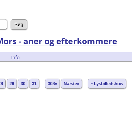
 Mors - aner og efterkommere
Info
28
29
30
31
...
308»
Næste»
» Lysbilledshow