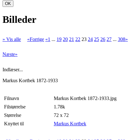
OK
Billeder
» Vis alle
«Forrige
«1
...
19
20
21
22
23
24
25
26
27
...
308»
Næste»
Indlæser...
Markus Kortbek 1872-1933
Filnavn
Markus Kortbek 1872-1933.jpg
Filstørrelse
1.78k
Størrelse
72 x 72
Knyttet til
Markus Kortbek