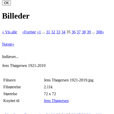
OK
Billeder
» Vis alle
«Forrige
«1
...
31
32
33
34
35
36
37
38
39
...
308»
Næste»
Indlæser...
Jens Thøgersen 1921-2019
Filnavn
Jens Thøgersen 1921-2019.jpg
Filstørrelse
2.11k
Størrelse
72 x 72
Knyttet til
Jens Thøgersen