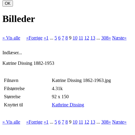
OK
Billeder
» Vis alle
«Forrige
«1
...
5
6
7
8
9
10
11
12
13
...
308»
Næste»
Indlæser...
Katrine Dissing 1882-1953
Filnavn
Katrine Dissing 1862-1963.jpg
Filstørrelse
4.31k
Størrelse
92 x 150
Knyttet til
Kathrine Dissing
» Vis alle
«Forrige
«1
...
5
6
7
8
9
10
11
12
13
...
308»
Næste»