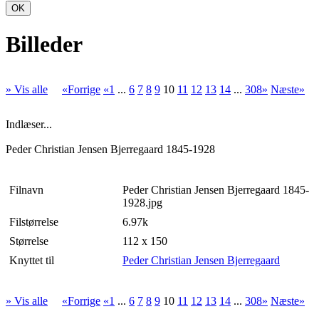
OK
Billeder
» Vis alle
«Forrige
«1
...
6
7
8
9
10
11
12
13
14
...
308»
Næste»
Indlæser...
Peder Christian Jensen Bjerregaard 1845-1928
Filnavn
Peder Christian Jensen Bjerregaard 1845-
1928.jpg
Filstørrelse
6.97k
Størrelse
112 x 150
Knyttet til
Peder Christian Jensen Bjerregaard
» Vis alle
«Forrige
«1
...
6
7
8
9
10
11
12
13
14
...
308»
Næste»