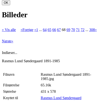
OK
Billeder
» Vis alle
«Forrige
«1
...
64
65
66
67
68
69
70
71
72
...
308»
Næste»
Indlæser...
Rasmus Lund Søndergaard 1891-1985
Filnavn
Rasmus Lund Søndergaard 1891-
1985.jpg
Filstørrelse
65.16k
Størrelse
431 x 578
Knyttet til
Rasmus Lund Søndergaard