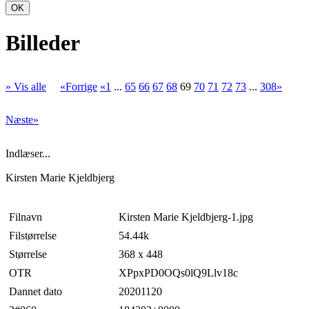
OK
Billeder
» Vis alle
«Forrige
«1
...
65
66
67
68
69
70
71
72
73
...
308»
Næste»
Indlæser...
Kirsten Marie Kjeldbjerg
Filnavn
Kirsten Marie Kjeldbjerg-1.jpg
Filstørrelse
54.44k
Størrelse
368 x 448
OTR
XPpxPD0OQs0lQ9Llv18c
Dannet dato
20201120