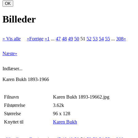
OK
Billeder
» Vis alle
«Forrige
«1
...
47
48
49
50
51
52
53
54
55
...
308»
Næste»
Indlæser...
Karen Bukh 1893-1966
Filnavn
Karen Bukh 1893-19662.jpg
Filstørrelse
3.62k
Størrelse
96 x 128
Knyttet til
Karen Bukh