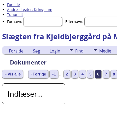
Forside
Andre slægter: Kringelum
Tunumiit
Fornavn:
Efternavn:
Slægten fra Kjeldbjerggård på
Forside
Søg
Login
Find
Medie
Dokumenter
» Vis alle
«Forrige
«1
...
2
3
4
5
6
7
8
Indlæser...