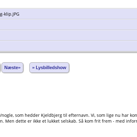
g-klip.JPG
Næste»
» Lysbilledshow
n/nogle, som hedder Kjeldbjerg til efternavn. Vi, som lige nu har k
n. Men dette er ikke et lukket selskab. Så kom frit frem - med inform