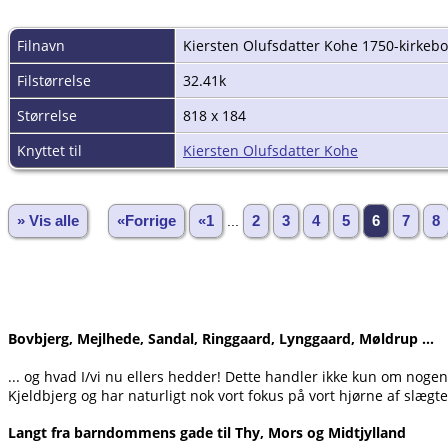
Filnavn
Kiersten Olufsdatter Kohe 1750-kirkebo
Filstørrelse
32.41k
Størrelse
818 x 184
Knyttet til
Kiersten Olufsdatter Kohe
» Vis alle
«Forrige
«1
...
2
3
4
5
6
7
8
Bovbjerg, Mejlhede, Sandal, Ringgaard, Lynggaard, Møldrup ...
... og hvad I/vi nu ellers hedder! Dette handler ikke kun om noge
Kjeldbjerg og har naturligt nok vort fokus på vort hjørne af slægte
Langt fra barndommens gade til Thy, Mors og Midtjylland