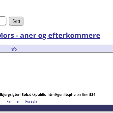
 Mors - aner og efterkommere
Info
bjergslgten-5ob.dk/public_html/genlib.php
on line
534
Familie
Foreslå