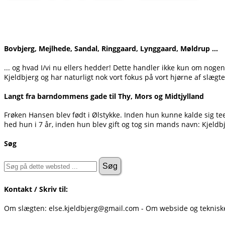
Bovbjerg, Mejlhede, Sandal, Ringgaard, Lynggaard, Møldrup ...
... og hvad I/vi nu ellers hedder! Dette handler ikke kun om noge
Kjeldbjerg og har naturligt nok vort fokus på vort hjørne af slægte
Langt fra barndommens gade til Thy, Mors og Midtjylland
Frøken Hansen blev født i Ølstykke. Inden hun kunne kalde sig t
hed hun i 7 år, inden hun blev gift og tog sin mands navn: Kjeldb
Søg
Kontakt / Skriv til:
Om slægten: else.kjeldbjerg@gmail.com - Om webside og teknis