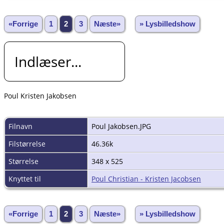
«Forrige
1
2
3
Næste»
» Lysbilledshow
Indlæser...
Poul Kristen Jakobsen
Filnavn
Poul Jakobsen.JPG
Filstørrelse
46.36k
Størrelse
348 x 525
Knyttet til
Poul Christian - Kristen Jacobsen
«Forrige
1
2
3
Næste»
» Lysbilledshow