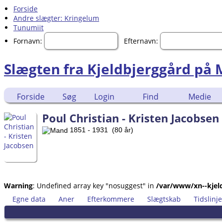
Forside
Andre slægter: Kringelum
Tunumiit
Fornavn:
Efternavn:
Slægten fra Kjeldbjerggård på
Forside
Søg
Login
Find
Medie
Poul Christian - Kristen Jacobsen
1851 - 1931 (80 år)
Warning
: Undefined array key "nosuggest" in
/var/www/xn--kjeld
Egne data
Aner
Efterkommere
Slægtskab
Tidslinje