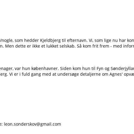
n/nogle, som hedder Kjeldbjerg til efternavn. Vi, som lige nu har k
n. Men dette er ikke et lukket selskab. Så kom frit frem - med inform
eenager, var hun københavner. Siden kom hun til Fyn og Sønderjyll
jerg. Vi er i fuld gang med at undersøge detaljerne om Agnes' opvæ
ke: leon.sonderskov@gmail.com