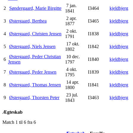
7 jan.
2
Søndergaard, Marie Birgitte
I3464
kjeldbjerg
1841
2 apr.
3
Østergaard, Berthea
I3465
kjeldbjerg
1877
2 okt.
4
Østergaard, Christen Jensen
I1838
kjeldbjerg
1791
17 okt.
5
Østergaard, Niels Jensen
I1842
kjeldbjerg
1802
Østergaard, Peder Christian
10 dec.
6
I1840
kjeldbjerg
Jensen
1797
4 okt.
7
Østergaard, Peder Jensen
I1839
kjeldbjerg
1795
14 apr.
8
Østergaard, Thomas Jensen
I1841
kjeldbjerg
1800
23 jul.
9
Østergaard, Thorsten Peter
I3463
kjeldbjerg
1843
Ægteskab
Match 1 til 6 fra 6