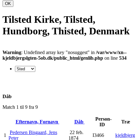
OK
Tilsted Kirke, Tilsted,
Hundborg, Thisted, Denmark
Warning
: Undefined array key "nosuggest" in
/var/www/xn--
kjeldbjergslgten-5ob.dk/public_html/genlib.php
on line
534
Dåb
Match 1 til 9 fra 9
Person-
Efternavn, Fornavn
Dåb
Træ
ID
Pedersen Bisgaard, Jens
22 feb.
1
I3466
kjeldbjerg
Peter
1874