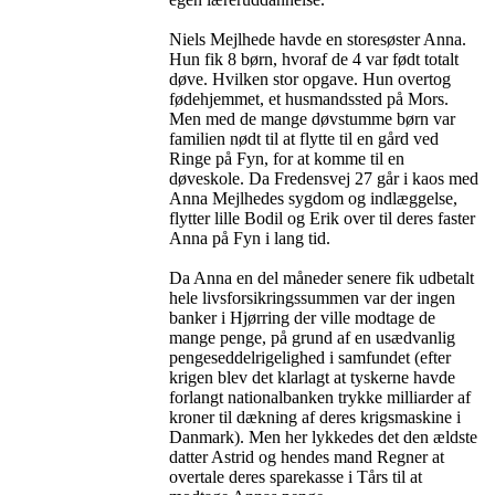
Niels Mejlhede havde en storesøster Anna.
Hun fik 8 børn, hvoraf de 4 var født totalt
døve. Hvilken stor opgave. Hun overtog
fødehjemmet, et husmandssted på Mors.
Men med de mange døvstumme børn var
familien nødt til at flytte til en gård ved
Ringe på Fyn, for at komme til en
døveskole. Da Fredensvej 27 går i kaos med
Anna Mejlhedes sygdom og indlæggelse,
flytter lille Bodil og Erik over til deres faster
Anna på Fyn i lang tid.
Da Anna en del måneder senere fik udbetalt
hele livsforsikringssummen var der ingen
banker i Hjørring der ville modtage de
mange penge, på grund af en usædvanlig
pengeseddelrigelighed i samfundet (efter
krigen blev det klarlagt at tyskerne havde
forlangt nationalbanken trykke milliarder af
kroner til dækning af deres krigsmaskine i
Danmark). Men her lykkedes det den ældste
datter Astrid og hendes mand Regner at
overtale deres sparekasse i Tårs til at