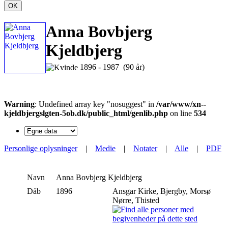
OK
Anna Bovbjerg
Kjeldbjerg
1896 - 1987 (90 år)
Warning
: Undefined array key "nosuggest" in
/var/www/xn--
kjeldbjergslgten-5ob.dk/public_html/genlib.php
on line
534
Personlige oplysninger
|
Medie
|
Notater
|
Alle
|
PDF
Navn
Anna Bovbjerg
Kjeldbjerg
Dåb
1896
Ansgar Kirke, Bjergby, Morsø
Nørre, Thisted