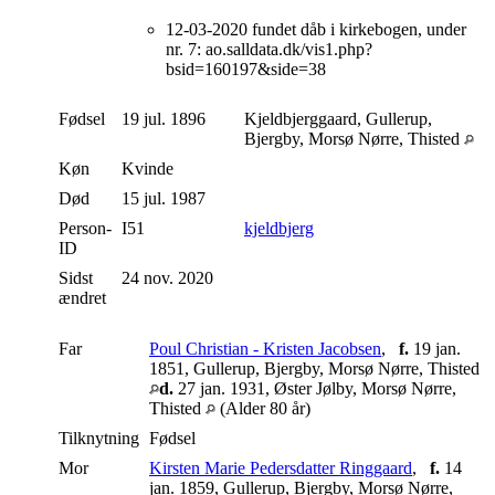
12-03-2020 fundet dåb i kirkebogen, under
nr. 7: ao.salldata.dk/vis1.php?
bsid=160197&side=38
Fødsel
19 jul. 1896
Kjeldbjerggaard, Gullerup,
Bjergby, Morsø Nørre, Thisted
Køn
Kvinde
Død
15 jul. 1987
Person-
I51
kjeldbjerg
ID
Sidst
24 nov. 2020
ændret
Far
Poul Christian - Kristen Jacobsen
,
f.
19 jan.
1851, Gullerup, Bjergby, Morsø Nørre, Thisted
d.
27 jan. 1931, Øster Jølby, Morsø Nørre,
Thisted
(Alder 80 år)
Tilknytning
Fødsel
Mor
Kirsten Marie Pedersdatter Ringgaard
,
f.
14
jan. 1859, Gullerup, Bjergby, Morsø Nørre,