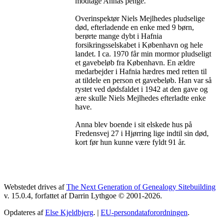
modtage Annas penge.
Overinspektør Niels Mejlhedes pludselige
død, efterladende en enke med 9 børn,
berørte mange dybt i Hafnia
forsikringsselskabet i København og hele
landet. I ca. 1970 får min mormor pludseligt
et gavebeløb fra København. En ældre
medarbejder i Hafnia hædres med retten til
at tildele en person et gavebeløb. Han var så
rystet ved dødsfaldet i 1942 at den gave og
ære skulle Niels Mejlhedes efterladte enke
have.
Anna blev boende i sit elskede hus på
Fredensvej 27 i Hjørring lige indtil sin død,
kort før hun kunne være fyldt 91 år.
Webstedet drives af
The Next Generation of Genealogy Sitebuilding
v. 15.0.4, forfattet af Darrin Lythgoe © 2001-2026.
Opdateres af
Else Kjeldbjerg
. |
EU-persondataforordningen
.