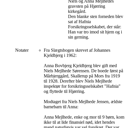
Niels og Anna Mejlhedes
gravsten på Hjørring
kirkegård.
Den blanke sten forneden blev
sat af Hafnia
Forsikringsselskabet, der står:
Han var tro imod sit hjem og i
sin gerning.
Notater
Fra Slægtsbogen skrevet af Johannes
Kjeldbjerg i 1962:
Anna Bovbjerg Kjeldbjerg blev gift med
Niels Mejlhede Sørensen. De boede først på
Mårbjerggård, Skallerup på Mors fra 1919
til 1928. Derefter blev Niels Mejlhede
inspektør for forsikringsselskabet "Hafnia"
og flyttede til Hjørring.
Modtaget fra Niels Mejlhede Jensen, ældste
barnebarn til Anna:
Anna Mejlhede, enke og mor til 9 børn, kom
ikke til at lide finansiel nød, idet hendes
mand naturligvis var vel forsikret. Der var