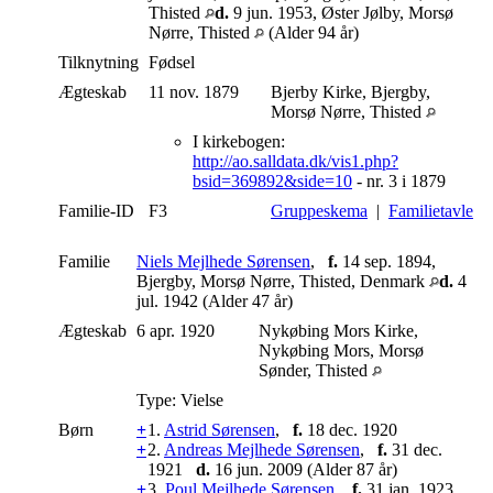
Thisted
d.
9 jun. 1953, Øster Jølby, Morsø
Nørre, Thisted
(Alder 94 år)
Tilknytning
Fødsel
Ægteskab
11 nov. 1879
Bjerby Kirke, Bjergby,
Morsø Nørre, Thisted
I kirkebogen:
http://ao.salldata.dk/vis1.php?
bsid=369892&side=10
- nr. 3 i 1879
Familie-ID
F3
Gruppeskema
|
Familietavle
Familie
Niels Mejlhede Sørensen
,
f.
14 sep. 1894,
Bjergby, Morsø Nørre, Thisted, Denmark
d.
4
jul. 1942 (Alder 47 år)
Ægteskab
6 apr. 1920
Nykøbing Mors Kirke,
Nykøbing Mors, Morsø
Sønder, Thisted
Type: Vielse
Børn
+
1.
Astrid Sørensen
,
f.
18 dec. 1920
+
2.
Andreas Mejlhede Sørensen
,
f.
31 dec.
1921
d.
16 jun. 2009 (Alder 87 år)
+
3.
Poul Mejlhede Sørensen
,
f.
31 jan. 1923