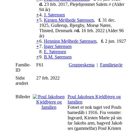
d.
23 feb. 2017, Plejehjemmet Salem
(Alder
94 år)
+
4.
J. Sørensen
+
5.
Kirsten Mejlhede Sørensen
,
f.
31 dec.
1925, Gullerup, Bjergby, Morsø Nørre,
Thisted, Denmark
d.
16 feb. 2022 (Alder 96
år)
+
6.
Henning Mejlhede Sørensen
,
f.
2 jun. 1927
+
7.
Inger Sørensen
8.
E. Sørensen
+
9.
B.M. Sørensen
Familie-
F61
Gruppeskema
|
Familietavle
ID
Sidst
27 feb. 2022
ændret
Billeder
Poul Jakobsen Kjeldbjerg og
familien
Fotoet er nok taget ved Pouls
barnedåb i 1916. Fra venstre:
Ingvard, Kirsten Marie på sin
far Jakobs arm, bagved Jakob
ses (gammelfar) Poul Kristen