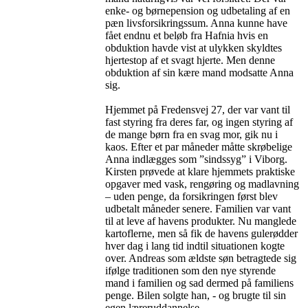
enke- og børnepension og udbetaling af en
pæn livsforsikringssum. Anna kunne have
fået endnu et beløb fra Hafnia hvis en
obduktion havde vist at ulykken skyldtes
hjertestop af et svagt hjerte. Men denne
obduktion af sin kære mand modsatte Anna
sig.
Hjemmet på Fredensvej 27, der var vant til
fast styring fra deres far, og ingen styring af
de mange børn fra en svag mor, gik nu i
kaos. Efter et par måneder måtte skrøbelige
Anna indlægges som ”sindssyg” i Viborg.
Kirsten prøvede at klare hjemmets praktiske
opgaver med vask, rengøring og madlavning
– uden penge, da forsikringen først blev
udbetalt måneder senere. Familien var vant
til at leve af havens produkter. Nu manglede
kartoflerne, men så fik de havens gulerødder
hver dag i lang tid indtil situationen kogte
over. Andreas som ældste søn betragtede sig
ifølge traditionen som den nye styrende
mand i familien og sad dermed på familiens
penge. Bilen solgte han, - og brugte til sin
egen læreruddannelse.