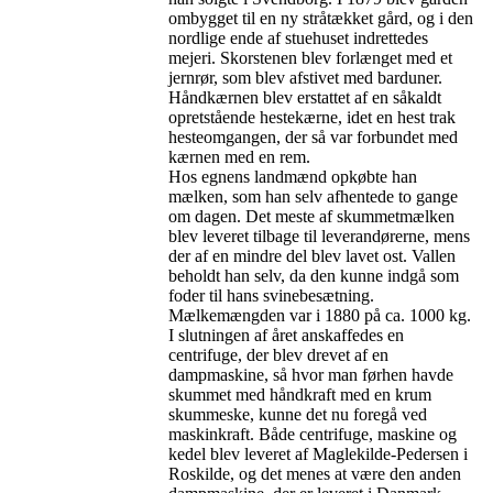
ombygget til en ny stråtækket gård, og i den
nordlige ende af stuehuset indrettedes
mejeri. Skorstenen blev forlænget med et
jernrør, som blev afstivet med barduner.
Håndkærnen blev erstattet af en såkaldt
opretstående hestekærne, idet en hest trak
hesteomgangen, der så var forbundet med
kærnen med en rem.
Hos egnens landmænd opkøbte han
mælken, som han selv afhentede to gange
om dagen. Det meste af skummetmælken
blev leveret tilbage til leverandørerne, mens
der af en mindre del blev lavet ost. Vallen
beholdt han selv, da den kunne indgå som
foder til hans svinebesætning.
Mælkemængden var i 1880 på ca. 1000 kg.
I slutningen af året anskaffedes en
centrifuge, der blev drevet af en
dampmaskine, så hvor man førhen havde
skummet med håndkraft med en krum
skummeske, kunne det nu foregå ved
maskinkraft. Både centrifuge, maskine og
kedel blev leveret af Maglekilde-Pedersen i
Roskilde, og det menes at være den anden