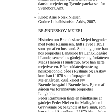
danske mejerier og Tyendesparekassen for
Svendborg Amt.
.
Kilde: Arne Norsk Nielsen
Gudme Lokalhistoriske Arkiv, 2007.
BRÆNDESKOV MEJERI
Historien om Brændeskov Mejeri begynder
med Peder Rasmussen, født i Tved i 1851
som søn af en husmand. Som ung tjente han
hos proprietær Langkilde fra Langkildegård
i Lunde, senere hos gårdejeren og forfatteren
Mads Hansen i Hundstrup, hvor han lærte
mejerivæsen. Efter soldatertjeneste og
højskoleophold både i Ryslinge og i Askov
kom han i 1878 som forpagter til
Mejerigården, også kaldet Ny
Brændeskovgård i Brændeskov. Ejeren af
gården var forannævnte proprietær
Langkilde.
Peder Rasmussen lånte en håndkærne af
gårdejer Peder Nielsen fra Møllegården i
Gravvænge og begyndte at lave smør, som
han solgte i Svendborg. I 1879 blev gården