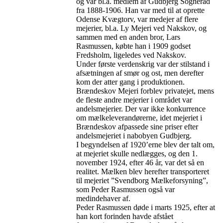
og var bl.a. medlem af Gudbjerg Sogneråd
fra 1888-1906. Han var med til at oprette
Odense Kvægtorv, var medejer af flere
mejerier, bl.a. Ly Mejeri ved Nakskov, og
sammen med en anden bror, Lars
Rasmussen, købte han i 1909 godset
Fredsholm, ligeledes ved Nakskov.
Under første verdenskrig var der stilstand i
afsætningen af smør og ost, men derefter
kom der atter gang i produktionen.
Brændeskov Mejeri forblev privatejet, mens
de fleste andre mejerier i området var
andelsmejerier. Der var ikke konkurrence
om mælkeleverandørerne, idet mejeriet i
Brændeskov afpassede sine priser efter
andelsmejeriet i nabobyen Gudbjerg.
I begyndelsen af 1920’erne blev der talt om,
at mejeriet skulle nedlægges, og den 1.
november 1924, efter 46 år, var det så en
realitet. Mælken blev herefter transporteret
til mejeriet ”Svendborg Mælkeforsyning”,
som Peder Rasmussen også var
medindehaver af.
Peder Rasmussen døde i marts 1925, efter at
han kort forinden havde afstået