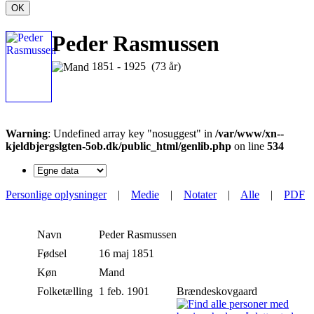
OK
Peder Rasmussen
1851 - 1925 (73 år)
Warning
: Undefined array key "nosuggest" in
/var/www/xn--
kjeldbjergslgten-5ob.dk/public_html/genlib.php
on line
534
Personlige oplysninger
|
Medie
|
Notater
|
Alle
|
PDF
Navn
Peder
Rasmussen
Fødsel
16 maj 1851
Køn
Mand
Folketælling
1 feb. 1901
Brændeskovgaard