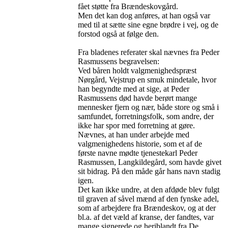
fået støtte fra Brændeskovgård.
Men det kan dog anføres, at han også var
med til at sætte sine egne brødre i vej, og de
forstod også at følge den.
Fra bladenes referater skal nævnes fra Peder
Rasmussens begravelsen:
Ved båren holdt valgmenighedspræst
Nørgård, Vejstrup en smuk mindetale, hvor
han begyndte med at sige, at Peder
Rasmussens død havde berørt mange
mennesker fjern og nær, både store og små i
samfundet, forretningsfolk, som andre, der
ikke har spor med forretning at gøre.
Nævnes, at han under arbejde med
valgmenighedens historie, som et af de
første navne mødte tjenestekarl Peder
Rasmussen, Langkildegård, som havde givet
sit bidrag. På den måde går hans navn stadig
igen.
Det kan ikke undre, at den afdøde blev fulgt
til graven af såvel mænd af den fynske adel,
som af arbejdere fra Brændeskov, og at der
bl.a. af det væld af kranse, der fandtes, var
mange signerede og heriblandt fra De