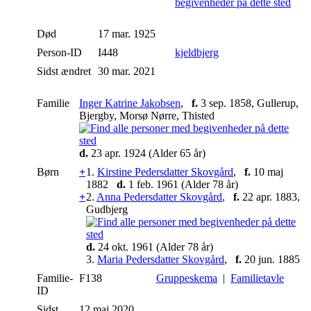
Død
17 mar. 1925
Person-ID
I448
kjeldbjerg
Sidst ændret
30 mar. 2021
Familie
Inger Katrine Jakobsen
,
f.
3 sep. 1858, Gullerup,
Bjergby, Morsø Nørre, Thisted
d.
23 apr. 1924 (Alder 65 år)
Børn
+
1.
Kirstine Pedersdatter Skovgård
,
f.
10 maj
1882
d.
1 feb. 1961 (Alder 78 år)
+
2.
Anna Pedersdatter Skovgård
,
f.
22 apr. 1883,
Gudbjerg
d.
24 okt. 1961 (Alder 78 år)
3.
Maria Pedersdatter Skovgård
,
f.
20 jun. 1885
Familie-
F138
Gruppeskema
|
Familietavle
ID
Sidst
12 maj 2020