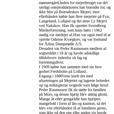
mønstergård.Inden for mejeribruget var det
særligt osteproduktionen han brændte for, og
ikke blot på Brændeskov Mejeri, men
efterhånden købte han flere mejerier på Fyn,
Langeland, Lolland og det store Ly Mejeri
ved Nakskov. Han fik oprettet Svendborg
Mælkeforsyning, som hans børn i 1962
stadig var medejer af.Han var også med til at
oprette Odense Kvægtorv, og var formand
for Århus Dampmølle A/S.
Desuden var Peder Rasmussen medlem af
sognerådet i 18 år og havde adskillige
tillidshverv indenfor sit fag og
forretningslivet.
I 1909 købte han sammen med sin bror
godset Fredsholm på Lolland.
Engang i 1880'erne kneb det med
afsætningen på Mejeriet og lagrene hobedes
op og indtægterne svigtede som følge heraf.
Peder Rasmussen fik da støtte fra familien
på Mors, og denne hjælp blev aldrig glemt.
Mange år efter gengældte han hjælpen
mangefold i form af lån og kaution, så det
blev vist efterhånden få af familiens grene,
som ikke på den ene eller anden vis havde