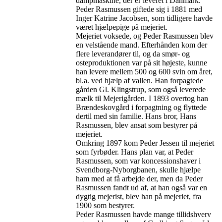
dampmaskine, der er leveret i Danmark.
Peder Rasmussen giftede sig i 1881 med
Inger Katrine Jacobsen, som tidligere havde
været hjælpepige på mejeriet.
Mejeriet voksede, og Peder Rasmussen blev
en velstående mand. Efterhånden kom der
flere leverandører til, og da smør- og
osteproduktionen var på sit højeste, kunne
han levere mellem 500 og 600 svin om året,
bl.a. ved hjælp af vallen. Han forpagtede
gården Gl. Klingstrup, som også leverede
mælk til Mejerigården. I 1893 overtog han
Brændeskovgård i forpagtning og flyttede
dertil med sin familie. Hans bror, Hans
Rasmussen, blev ansat som bestyrer på
mejeriet.
Omkring 1897 kom Peder Jessen til mejeriet
som fyrbøder. Hans plan var, at Peder
Rasmussen, som var koncessionshaver i
Svendborg-Nyborgbanen, skulle hjælpe
ham med at få arbejde der, men da Peder
Rasmussen fandt ud af, at han også var en
dygtig mejerist, blev han på mejeriet, fra
1900 som bestyrer.
Peder Rasmussen havde mange tillidshverv