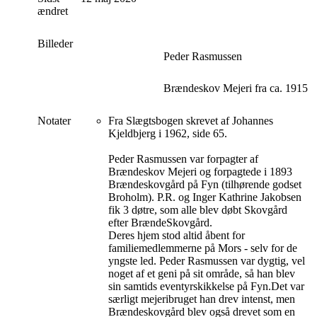
ændret
Billeder
Peder Rasmussen
Brændeskov Mejeri fra ca. 1915
Notater
Fra Slægtsbogen skrevet af Johannes
Kjeldbjerg i 1962, side 65.
Peder Rasmussen var forpagter af
Brændeskov Mejeri og forpagtede i 1893
Brændeskovgård på Fyn (tilhørende godset
Broholm). P.R. og Inger Kathrine Jakobsen
fik 3 døtre, som alle blev døbt Skovgård
efter BrændeSkovgård.
Deres hjem stod altid åbent for
familiemedlemmerne på Mors - selv for de
yngste led. Peder Rasmussen var dygtig, vel
noget af et geni på sit område, så han blev
sin samtids eventyrskikkelse på Fyn.Det var
særligt mejeribruget han drev intenst, men
Brændeskovgård blev også drevet som en