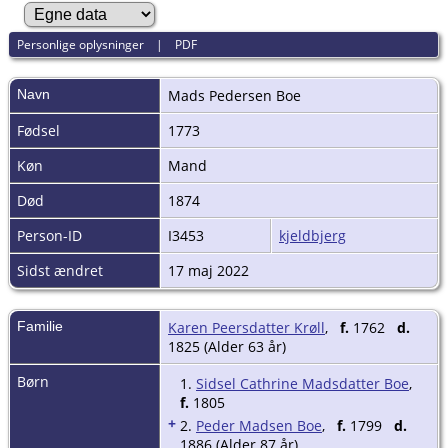
Personlige oplysninger
|
PDF
Navn
Mads Pedersen
Boe
Fødsel
1773
Køn
Mand
Død
1874
Person-ID
I3453
kjeldbjerg
Sidst ændret
17 maj 2022
Familie
Karen Peersdatter Krøll
,
f.
1762
d.
1825 (Alder 63 år)
Børn
1.
Sidsel Cathrine Madsdatter Boe
,
f.
1805
+
2.
Peder Madsen Boe
,
f.
1799
d.
1886 (Alder 87 år)