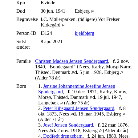
Køn
Kvinde
Død
30 jun. 1941
Esbjerg
Begravelse
I.C. Møllerparken. (tidligere) Vor Frelser
Kirkegård
Person-ID
I3124
kjeldbjerg
Sidst
8 apr. 2021
ændret
Familie
Christen Madsen Jensen Søndergaard
,
f.
2 nov.
1849, "Bondegaard" i Nees, Karby, Morsø Nørre,
Thisted, Denmark
d.
5 jun. 1928, Esbjerg
(Alder 78 år)
Børn
1.
Jensine Johannemine Josefine Jensen
Søndergaard
,
f.
10 dec. 1871, Karby, Karby,
Morsø, Thisted, Danmark
d.
19 jul. 1947,
Langebæk
(Alder 75 år)
2.
Peter Kibsgaard Jensen Søndergaard
,
f.
8
okt. 1873, Nees
d.
15 mar. 1945, Esbjerg
(Alder 71 år)
3.
Josef Jensen Søndergaard
,
f.
22 mar. 1876,
Nees
d.
2 nov. 1918, Esbjerg
(Alder 42 år)
4.
Dødfødt drengebarn
,
f.
24 jun. 1880, Nees,