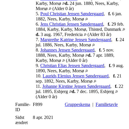
Karby, Morsø
d.
24 jun. 1880, Nees, Karby,
Morsø
(Alder 0 år)
5.
Poul Christian Jensen Søndergaard
,
f.
6 jan.
1882, Nees, Karby, Morsø
6.
Jens Christian Jensen Søndergaard
,
f.
29 feb.
1884, Karby, Karby, Morsø, Thisted, Danmark
d.
3 aug. 1967, Fredericia
(Alder 83 år)
7.
Margrethe Katrine Jensen Søndergaard
,
f.
24
jul. 1886, Nees, Karby, Morsø
8.
Johannes Jensen Søndergaard
,
f.
5 nov.
1888, Nees, Karby, Morsø
d.
7 apr. 1889,
Karby, Morsø
(Alder 0 år)
9.
Christian Elias Jensen Søndergaard
,
f.
9 aug.
1890, Nees, Karby, Morsø
10.
Laurids Elenius Jensen Søndergaard
,
f.
21
sep. 1892, Nees, Karby, Morsø
11.
Johanne Kirstine Jensen Søndergaard
,
f.
22
jul. 1895, Esbjerg
d.
7 dec. 1895, Esbjerg
(Alder 0 år)
Familie-
F899
Gruppeskema
|
Familietavle
ID
Sidst
8 apr. 2021
ændret