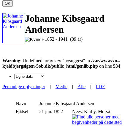
OK
Johanne Kibsgaard
Andersen
1852 - 1941 (89 år)
Warning
: Undefined array key "nosuggest" in
/var/www/xn--
kjeldbjergslgten-5ob.dk/public_html/genlib.php
on line
534
Personlige oplysninger
|
Medie
|
Alle
|
PDF
Navn
Johanne Kibsgaard
Andersen
Fødsel
21 jun. 1852
Nees, Karby, Morsø