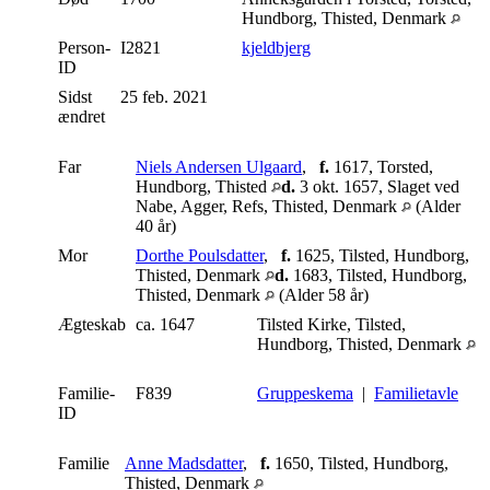
Hundborg, Thisted, Denmark
Person-
I2821
kjeldbjerg
ID
Sidst
25 feb. 2021
ændret
Far
Niels Andersen Ulgaard
,
f.
1617, Torsted,
Hundborg, Thisted
d.
3 okt. 1657, Slaget ved
Nabe, Agger, Refs, Thisted, Denmark
(Alder
40 år)
Mor
Dorthe Poulsdatter
,
f.
1625, Tilsted, Hundborg,
Thisted, Denmark
d.
1683, Tilsted, Hundborg,
Thisted, Denmark
(Alder 58 år)
Ægteskab
ca. 1647
Tilsted Kirke, Tilsted,
Hundborg, Thisted, Denmark
Familie-
F839
Gruppeskema
|
Familietavle
ID
Familie
Anne Madsdatter
,
f.
1650, Tilsted, Hundborg,
Thisted, Denmark