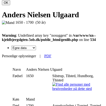
OK
Anders Nielsen Ulgaard
1650 - 1700 (50 år)
Warning
: Undefined array key "nosuggest" in
/var/www/xn--
kjeldbjergslgten-5ob.dk/public_html/genlib.php
on line
534
Personlige oplysninger
|
PDF
Navn
Anders Nielsen
Ulgaard
Fødsel
1650
Silstrup, Tilsted, Hundborg,
Thisted
Køn
Mand
Død
1700
Anneksgården i Torsted, Torsted,