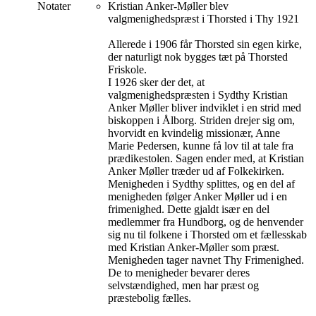
Notater
Kristian Anker-Møller blev
valgmenighedspræst i Thorsted i Thy 1921
Allerede i 1906 får Thorsted sin egen kirke,
der naturligt nok bygges tæt på Thorsted
Friskole.
I 1926 sker der det, at
valgmenighedspræsten i Sydthy Kristian
Anker Møller bliver indviklet i en strid med
biskoppen i Ålborg. Striden drejer sig om,
hvorvidt en kvindelig missionær, Anne
Marie Pedersen, kunne få lov til at tale fra
prædikestolen. Sagen ender med, at Kristian
Anker Møller træder ud af Folkekirken.
Menigheden i Sydthy splittes, og en del af
menigheden følger Anker Møller ud i en
frimenighed. Dette gjaldt især en del
medlemmer fra Hundborg, og de henvender
sig nu til folkene i Thorsted om et fællesskab
med Kristian Anker-Møller som præst.
Menigheden tager navnet Thy Frimenighed.
De to menigheder bevarer deres
selvstændighed, men har præst og
præstebolig fælles.