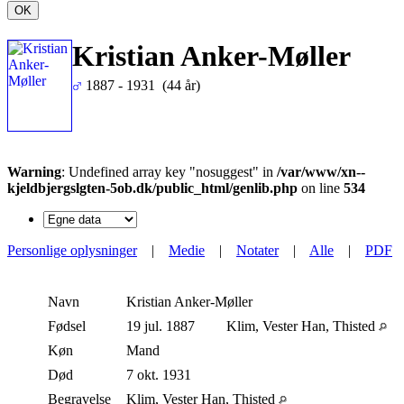
OK
Kristian Anker-Møller
1887 - 1931 (44 år)
Warning
: Undefined array key "nosuggest" in
/var/www/xn--
kjeldbjergslgten-5ob.dk/public_html/genlib.php
on line
534
Personlige oplysninger
|
Medie
|
Notater
|
Alle
|
PDF
Navn
Kristian
Anker-Møller
Fødsel
19 jul. 1887
Klim, Vester Han, Thisted
Køn
Mand
Død
7 okt. 1931
Begravelse
Klim, Vester Han, Thisted