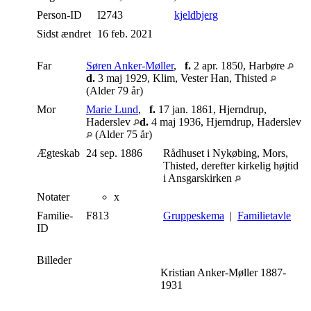
Person-ID
I2743
kjeldbjerg
Sidst ændret
16 feb. 2021
Far
Søren Anker-Møller
,
f.
2 apr. 1850, Harbøre
d.
3 maj 1929, Klim, Vester Han, Thisted
(Alder 79 år)
Mor
Marie Lund
,
f.
17 jan. 1861, Hjerndrup,
Haderslev
d.
4 maj 1936, Hjerndrup, Haderslev
(Alder 75 år)
Ægteskab
24 sep. 1886
Rådhuset i Nykøbing, Mors,
Thisted, derefter kirkelig højtid
i Ansgarskirken
Notater
x
Familie-
F813
Gruppeskema
|
Familietavle
ID
Billeder
Kristian Anker-Møller 1887-
1931