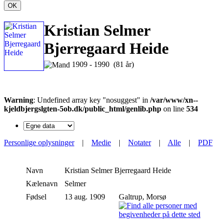
OK
Kristian Selmer
Bjerregaard Heide
1909 - 1990 (81 år)
Warning
: Undefined array key "nosuggest" in
/var/www/xn--
kjeldbjergslgten-5ob.dk/public_html/genlib.php
on line
534
Personlige oplysninger
|
Medie
|
Notater
|
Alle
|
PDF
Navn
Kristian Selmer Bjerregaard
Heide
Kælenavn
Selmer
Fødsel
13 aug. 1909
Galtrup, Morsø