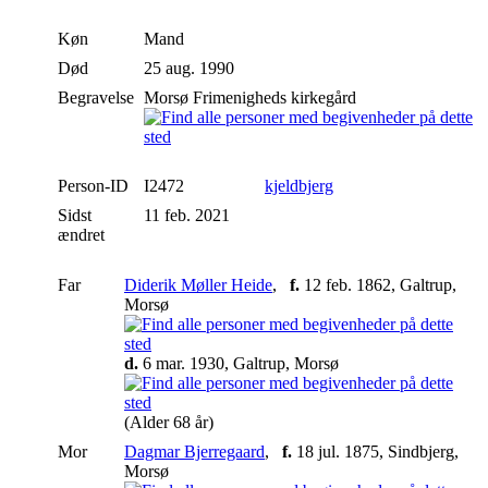
Køn
Mand
Død
25 aug. 1990
Begravelse
Morsø Frimenigheds kirkegård
Person-ID
I2472
kjeldbjerg
Sidst
11 feb. 2021
ændret
Far
Diderik Møller Heide
,
f.
12 feb. 1862, Galtrup,
Morsø
d.
6 mar. 1930, Galtrup, Morsø
(Alder 68 år)
Mor
Dagmar Bjerregaard
,
f.
18 jul. 1875, Sindbjerg,
Morsø