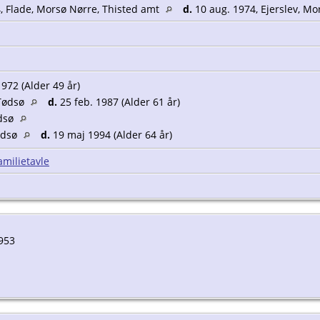
, Flade, Morsø Nørre, Thisted amt
d.
10 aug. 1974, Ejerslev, Mo
972 (Alder 49 år)
 Tødsø
d.
25 feb. 1987 (Alder 61 år)
ødsø
ødsø
d.
19 maj 1994 (Alder 64 år)
amilietavle
953