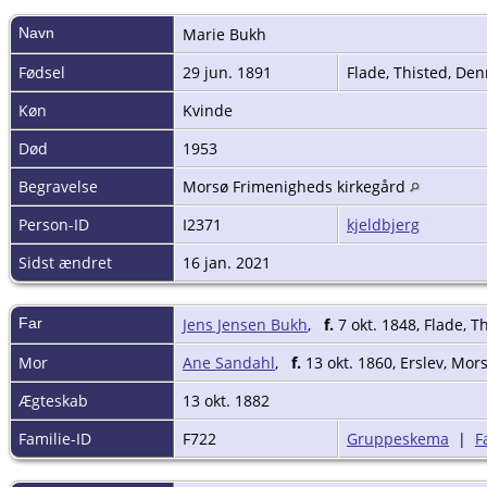
Navn
Marie
Bukh
Fødsel
29 jun. 1891
Flade, Thisted, D
Køn
Kvinde
Død
1953
Begravelse
Morsø Frimenigheds kirkegård
Person-ID
I2371
kjeldbjerg
Sidst ændret
16 jan. 2021
Far
Jens Jensen Bukh
,
f.
7 okt. 1848, Flade, 
Mor
Ane Sandahl
,
f.
13 okt. 1860, Erslev, Mor
Ægteskab
13 okt. 1882
Familie-ID
F722
Gruppeskema
|
F