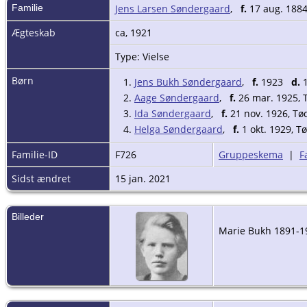
Familie
Jens Larsen Søndergaard
,
f.
17 aug. 1884
Ægteskab
ca, 1921
Type: Vielse
Børn
1.
Jens Bukh Søndergaard
,
f.
1923
d.
1
2.
Aage Søndergaard
,
f.
26 mar. 1925,
3.
Ida Søndergaard
,
f.
21 nov. 1926, T
4.
Helga Søndergaard
,
f.
1 okt. 1929, T
Familie-ID
F726
Gruppeskema
|
F
Sidst ændret
15 jan. 2021
Billeder
Marie Bukh 1891-1