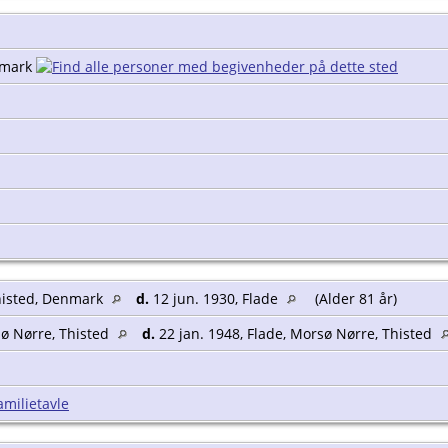
enmark
Thisted, Denmark
d.
12 jun. 1930, Flade
(Alder 81 år)
sø Nørre, Thisted
d.
22 jan. 1948, Flade, Morsø Nørre, Thisted
amilietavle