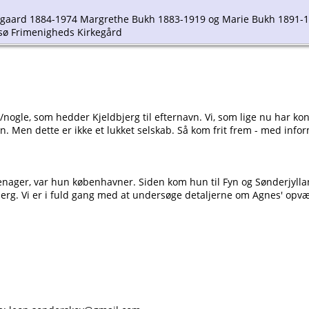
rgaard 1884-1974 Margrethe Bukh 1883-1919 og Marie Bukh 1891-1
sø Frimenigheds Kirkegård
n/nogle, som hedder Kjeldbjerg til efternavn. Vi, som lige nu har k
n. Men dette er ikke et lukket selskab. Så kom frit frem - med inform
eenager, var hun københavner. Siden kom hun til Fyn og Sønderjyll
jerg. Vi er i fuld gang med at undersøge detaljerne om Agnes' opvæ