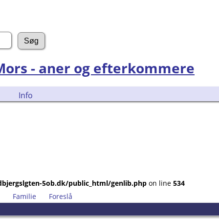
 Mors - aner og efterkommere
Info
bjergslgten-5ob.dk/public_html/genlib.php
on line
534
Familie
Foreslå