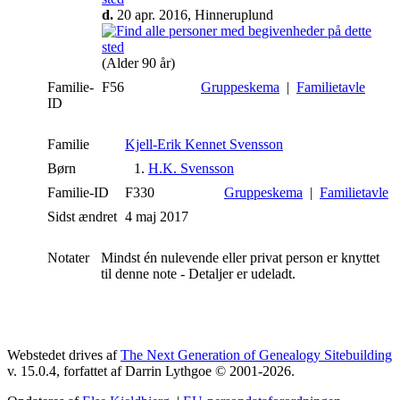
d.
20 apr. 2016, Hinneruplund
(Alder 90 år)
Familie-
F56
Gruppeskema
|
Familietavle
ID
Familie
Kjell-Erik Kennet Svensson
Børn
1.
H.K. Svensson
Familie-ID
F330
Gruppeskema
|
Familietavle
Sidst ændret
4 maj 2017
Notater
Mindst én nulevende eller privat person er knyttet
til denne note - Detaljer er udeladt.
Webstedet drives af
The Next Generation of Genealogy Sitebuilding
v. 15.0.4, forfattet af Darrin Lythgoe © 2001-2026.