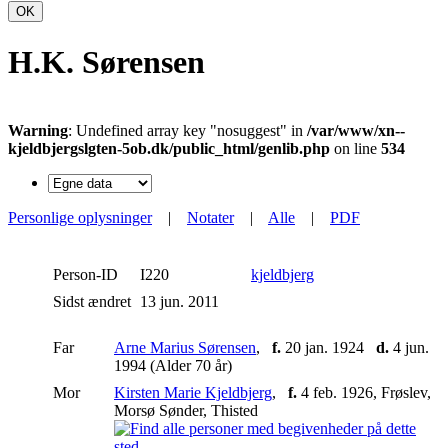
OK
H.K. Sørensen
Warning
: Undefined array key "nosuggest" in
/var/www/xn--
kjeldbjergslgten-5ob.dk/public_html/genlib.php
on line
534
Personlige oplysninger
|
Notater
|
Alle
|
PDF
Person-ID
I220
kjeldbjerg
Sidst ændret
13 jun. 2011
Far
Arne Marius Sørensen
,
f.
20 jan. 1924
d.
4 jun.
1994 (Alder 70 år)
Mor
Kirsten Marie Kjeldbjerg
,
f.
4 feb. 1926, Frøslev,
Morsø Sønder, Thisted