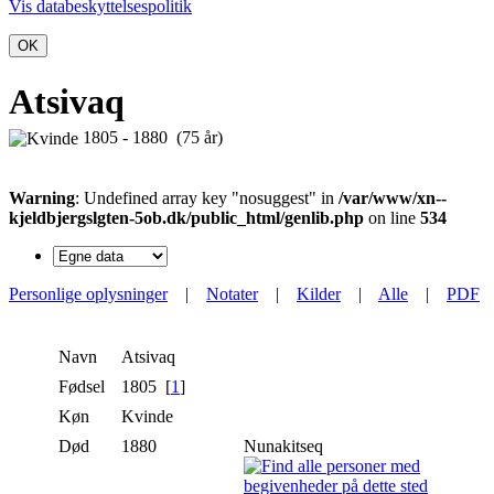
Vis databeskyttelsespolitik
OK
Atsivaq
1805 - 1880 (75 år)
Warning
: Undefined array key "nosuggest" in
/var/www/xn--
kjeldbjergslgten-5ob.dk/public_html/genlib.php
on line
534
Personlige oplysninger
|
Notater
|
Kilder
|
Alle
|
PDF
Navn
Atsivaq
Fødsel
1805 [
1
]
Køn
Kvinde
Død
1880
Nunakitseq