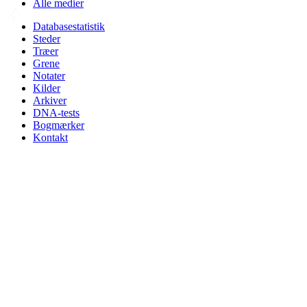
Alle medier
Databasestatistik
Steder
Træer
Grene
Notater
Kilder
Arkiver
DNA-tests
Bogmærker
Kontakt