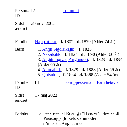
Person-
I2
Tunumiit
ID
Sidst
29 nov. 2002
ændret
Familie
Nappartuku
,
f.
1805
d.
1879 (Alder 74 år)
Børn
1.
Angii Sigdisikajik
,
f.
1823
2.
Nakatsilik
,
f.
1824
d.
1890 (Alder 66 år)
3.
Angitinngivaq Angunooq
,
f.
1829
d.
1894
(Alder 65 år)
4.
Ammalilik
,
f.
1829
d.
1888 (Alder 59 år)
5.
Qutsuluk
,
f.
1834
d.
1888 (Alder 54 år)
Familie-
F1
Gruppeskema
|
Familietavle
ID
Sidst
17 maj 2022
ændret
Notater
beskrevet af Rosing i "Hvis vi", blev kaldt
Pusisoqqaqfolkets stammoder
s?nnes?n: Angiiaarneq