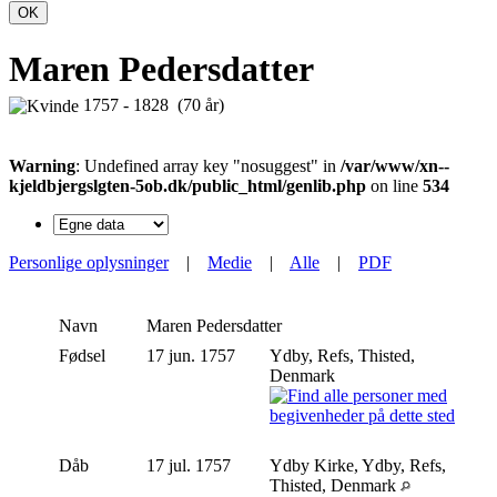
OK
Maren Pedersdatter
1757 - 1828 (70 år)
Warning
: Undefined array key "nosuggest" in
/var/www/xn--
kjeldbjergslgten-5ob.dk/public_html/genlib.php
on line
534
Personlige oplysninger
|
Medie
|
Alle
|
PDF
Navn
Maren
Pedersdatter
Fødsel
17 jun. 1757
Ydby, Refs, Thisted,
Denmark
Dåb
17 jul. 1757
Ydby Kirke, Ydby, Refs,
Thisted, Denmark