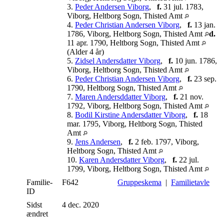
3.
Peder Andersen Viborg
,
f.
31 jul. 1783,
Viborg, Heltborg Sogn, Thisted Amt
4.
Peder Christian Andersen Viborg
,
f.
13 jan.
1786, Viborg, Heltborg Sogn, Thisted Amt
d.
11 apr. 1790, Heltborg Sogn, Thisted Amt
(Alder 4 år)
5.
Zidsel Andersdatter Viborg
,
f.
10 jun. 1786,
Viborg, Heltborg Sogn, Thisted Amt
6.
Peder Christian Andersen Viborg
,
f.
23 sep.
1790, Heltborg Sogn, Thisted Amt
7.
Maren Andersddatter Viborg
,
f.
21 nov.
1792, Viborg, Heltborg Sogn, Thisted Amt
8.
Bodil Kirstine Andersdatter Viborg
,
f.
18
mar. 1795, Viborg, Heltborg Sogn, Thisted
Amt
9.
Jens Andersen
,
f.
2 feb. 1797, Viborg,
Heltborg Sogn, Thisted Amt
10.
Karen Andersdatter Viborg
,
f.
22 jul.
1799, Viborg, Heltborg Sogn, Thisted Amt
Familie-
F642
Gruppeskema
|
Familietavle
ID
Sidst
4 dec. 2020
ændret