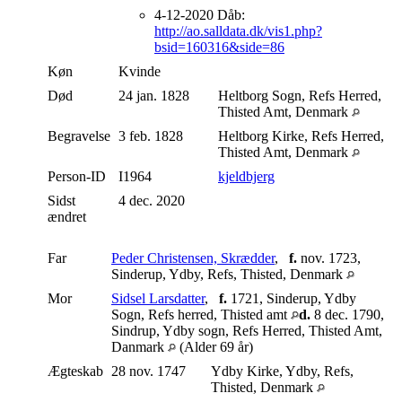
4-12-2020 Dåb:
http://ao.salldata.dk/vis1.php?
bsid=160316&side=86
Køn
Kvinde
Død
24 jan. 1828
Heltborg Sogn, Refs Herred,
Thisted Amt, Denmark
Begravelse
3 feb. 1828
Heltborg Kirke, Refs Herred,
Thisted Amt, Denmark
Person-ID
I1964
kjeldbjerg
Sidst
4 dec. 2020
ændret
Far
Peder Christensen, Skrædder
,
f.
nov. 1723,
Sinderup, Ydby, Refs, Thisted, Denmark
Mor
Sidsel Larsdatter
,
f.
1721, Sinderup, Ydby
Sogn, Refs herred, Thisted amt
d.
8 dec. 1790,
Sindrup, Ydby sogn, Refs Herred, Thisted Amt,
Danmark
(Alder 69 år)
Ægteskab
28 nov. 1747
Ydby Kirke, Ydby, Refs,
Thisted, Denmark