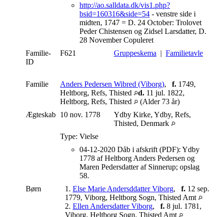
http://ao.salldata.dk/vis1.php?
bsid=160316&side=54
- venstre side i
midten, 1747 = D. 24 October: Trolovet
Peder Chistensen og Zidsel Larsdatter, D.
28 November Copuleret
Familie-
F621
Gruppeskema
|
Familietavle
ID
Familie
Anders Pedersen Wibred (Viborg)
,
f.
1749,
Heltborg, Refs, Thisted
d.
11 jul. 1822,
Heltborg, Refs, Thisted
(Alder 73 år)
Ægteskab
10 nov. 1778
Ydby Kirke, Ydby, Refs,
Thisted, Denmark
Type: Vielse
04-12-2020 Dåb i afskrift (PDF): Ydby
1778 af Heltborg Anders Pedersen og
Maren Pedersdatter af Sinnerup; opslag
58.
Børn
1.
Else Marie Andersddatter Viborg
,
f.
12 sep.
1779, Viborg, Heltborg Sogn, Thisted Amt
2.
Ellen Andersdatter Viborg
,
f.
8 jul. 1781,
Viborg, Heltborg Sogn, Thisted Amt