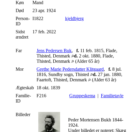
Køn
Mand
Død
23 apr. 1924
Person-
I1822
kjeldbjerg
ID
Sidst
17 feb. 2022
ændret
Far
Jens Pedersen Buk
,
f.
11 feb. 1815, Flade,
Thisted, Denmark
d.
2 okt. 1880, Flade,
Thisted, Denmark
(Alder 65 år)
Mor
Grethe Marie Pedersdatter Klitgaard
,
f.
8 jul.
1816, Sundby sogn, Thisted
d.
27 jan. 1880,
Faartoft, Thisted, Denmark
(Alder 63 år)
Ægteskab
18 okt. 1839
Familie-
F216
Gruppeskema
|
Familietavle
ID
Billeder
Peder Mortensen Bukh 1844-
1924.
Under billedet er noteret: Skæg