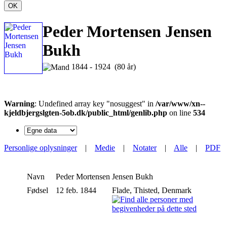
OK
Peder Mortensen Jensen
Bukh
1844 - 1924 (80 år)
Warning
: Undefined array key "nosuggest" in
/var/www/xn--
kjeldbjergslgten-5ob.dk/public_html/genlib.php
on line
534
Personlige oplysninger
|
Medie
|
Notater
|
Alle
|
PDF
Navn
Peder Mortensen
Jensen Bukh
Fødsel
12 feb. 1844
Flade, Thisted, Denmark