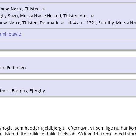
Morsø Nørre, Thisted
gby Sogn, Morsø Nørre Herred, Thisted Amt
orsø Nørre, Thisted, Denmark
d.
4 apr. 1721, Sundby, Morsø Nø
amilietavle
ten Pedersen
ørre, Bjergby, Bjergby
n/nogle, som hedder Kjeldbjerg til efternavn. Vi, som lige nu har k
n. Men dette er ikke et lukket selskab. Så kom frit frem - med inform