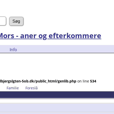
 Mors - aner og efterkommere
Info
bjergslgten-5ob.dk/public_html/genlib.php
on line
534
Familie
Foreslå