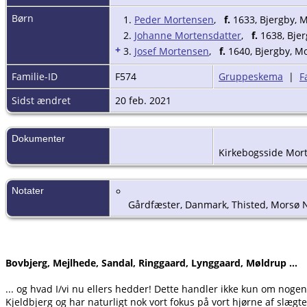
Børn
1.
Peder Mortensen
,
f.
1633, Bjergby, 
2.
Johanne Mortensdatter
,
f.
1638, Bjer
+
3.
Josef Mortensen
,
f.
1640, Bjergby, M
Familie-ID
F574
Gruppeskema
|
F
Sidst ændret
20 feb. 2021
Dokumenter
Kirkebogsside Mor
Notater
Gårdfæster, Danmark, Thisted, Morsø N
Bovbjerg, Mejlhede, Sandal, Ringgaard, Lynggaard, Møldrup ...
... og hvad I/vi nu ellers hedder! Dette handler ikke kun om noge
Kjeldbjerg og har naturligt nok vort fokus på vort hjørne af slægte