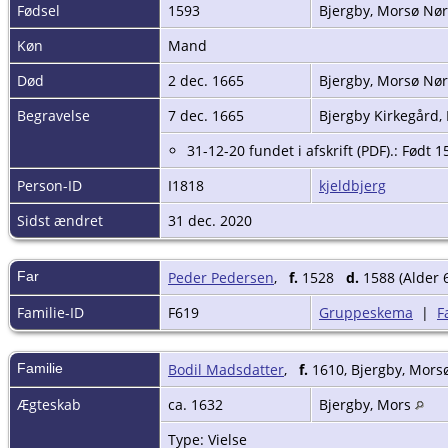
Fødsel
1593
Bjergby, Morsø Nør
Køn
Mand
Død
2 dec. 1665
Bjergby, Morsø Nør
Begravelse
7 dec. 1665
Bjergby Kirkegård,
31-12-20 fundet i afskrift (PDF).: Født
Person-ID
I1818
kjeldbjerg
Sidst ændret
31 dec. 2020
Far
Peder Pedersen
,
f.
1528
d.
1588 (Alder 
Familie-ID
F619
Gruppeskema
|
F
Familie
Bodil Madsdatter
,
f.
1610, Bjergby, Mors
Ægteskab
ca. 1632
Bjergby, Mors
Type: Vielse