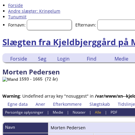
Forside
Andre slægter: Kringelum
Tunumiit
Fornavn:
Efternavn:
Slægten fra Kjeldbjerggård på
Forside
Søg
Login
Find
Medie
Morten Pedersen
1593 - 1665 (72 år)
Warning
: Undefined array key "nosuggest" in
/var/www/xn--kjeld
Egne data
Aner
Efterkommere
Slægtskab
Tidslinje
Personlige oplysninger
|
Medie
|
Notater
|
Alle
|
PDF
Navn
Morten
Pedersen