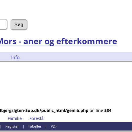
 Mors - aner og efterkommere
Info
bjergslgten-5ob.dk/public_html/genlib.php
on line
534
Familie
Foreslå
|
Register
|
Tabeller
|
PDF