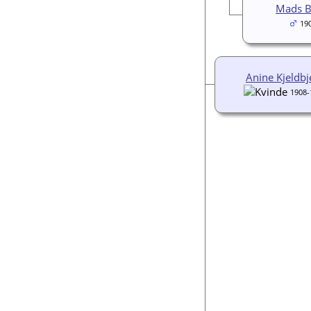
Mads B
19
Anine Kjeldbj
1908-