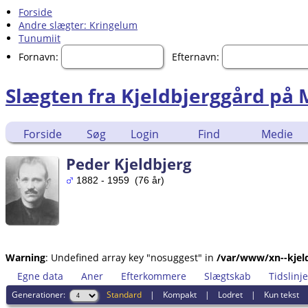
Forside
Andre slægter: Kringelum
Tunumiit
Fornavn:
Efternavn:
Slægten fra Kjeldbjerggård på
Forside
Søg
Login
Find
Medie
Peder Kjeldbjerg
1882 - 1959 (76 år)
Warning
: Undefined array key "nosuggest" in
/var/www/xn--kjeld
Egne data
Aner
Efterkommere
Slægtskab
Tidslinje
Generationer:
Standard
|
Kompakt
|
Lodret
|
Kun tekst