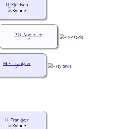
H. Kjeldsen
P.B. Andersen
M.E. Trankjær
H. Trankjær