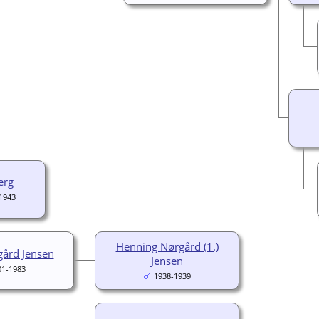
erg
1943
Henning Nørgård (1.)
ård Jensen
Jensen
01-1983
1938-1939