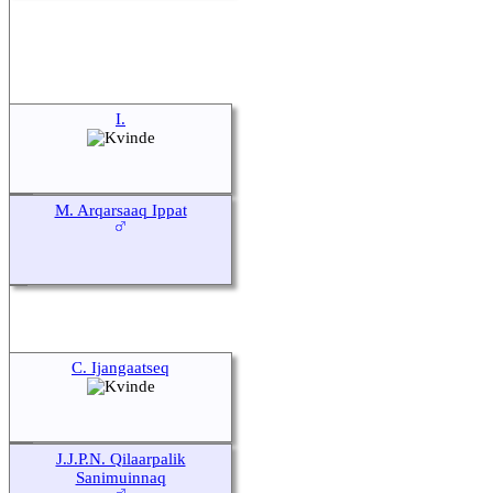
I.
M. Arqarsaaq Ippat
C. Ijangaatseq
J.J.P.N. Qilaarpalik
Sanimuinnaq