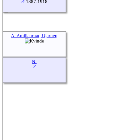
1887-1918
A. Amiilaarnaq Ujarneq
N.