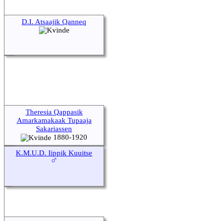
D.I. Atsaajik Qanneq
Theresia Qappasik
Amarkamakaak Tupaaja
Sakariassen
1880-1920
K.M.U.D. Iippik Kuuitse