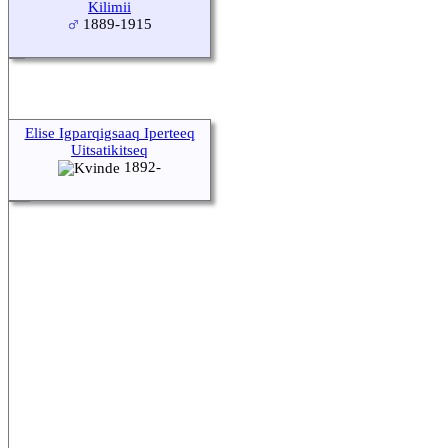
Kilimii
1889-1915
Elise Igparqigsaaq Iperteeq
Uitsatikitseq
1892-