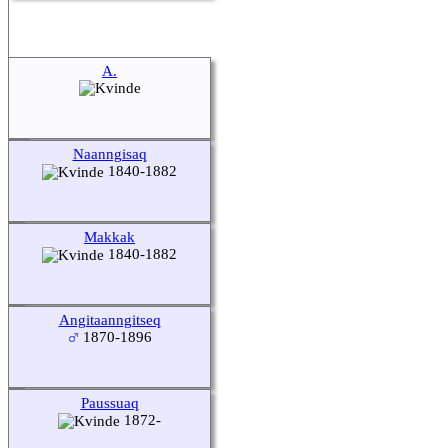
A.
Naanngisaq
1840-1882
Makkak
1840-1882
Angitaanngitseq
1870-1896
Paussuaq
1872-