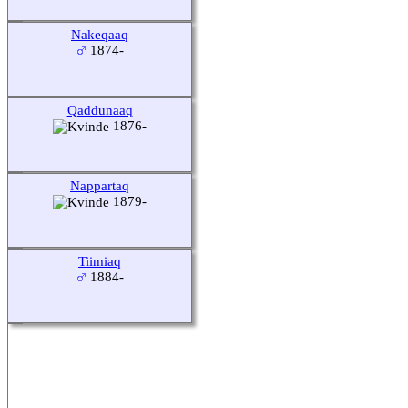
Nakeqaaq
1874-
Qaddunaaq
1876-
Nappartaq
1879-
Tiimiaq
1884-