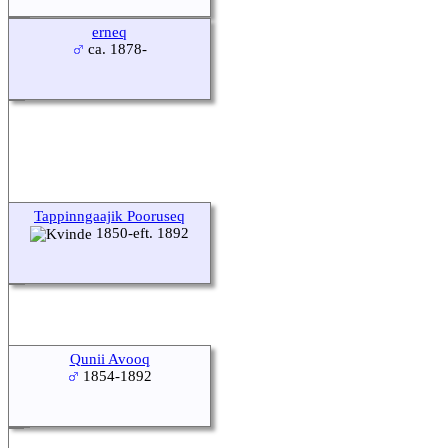
erneq
ca. 1878-
Tappinngaajik Pooruseq
1850-eft. 1892
Qunii Avooq
1854-1892