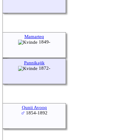
Mamarteq
1849-
Pannikajik
1872-
Qunii Avooq
1854-1892