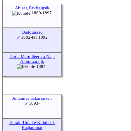
Abisag Pavfigigsik
1860-1897
Qaddunaaq
1882-før 1892
Dorte Merqiileerteq Naja
Annoraarajik
1884-
Johannes Sakariassen
1893-
Harald Umake Kuluitsok
Kaajammat