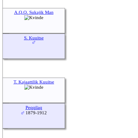
A.Q.Q. Sukajik Man
S. Kuuitse
T. Kajaattilik Kuuitse
Peqqilaq
1879-1912