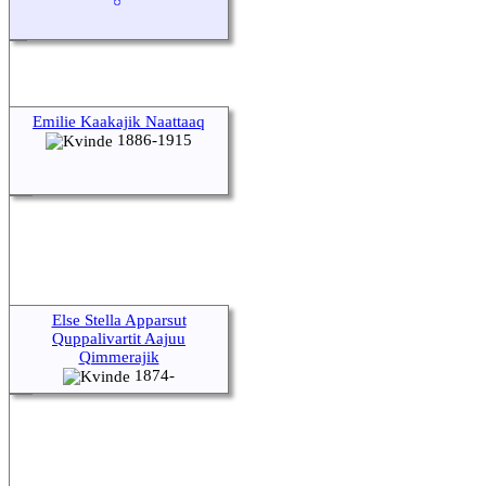
Emilie Kaakajik Naattaaq
1886-1915
Else Stella Apparsut
Quppalivartit Aajuu
Qimmerajik
1874-