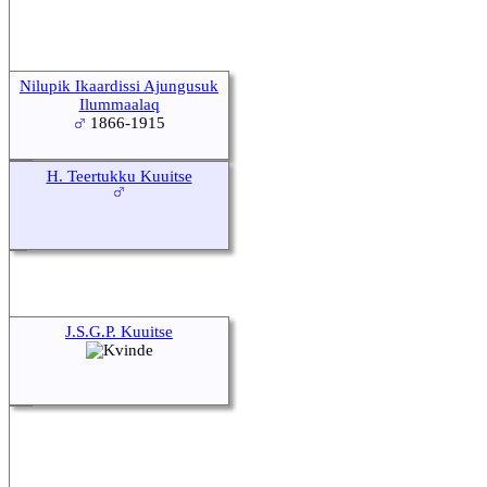
Nilupik Ikaardissi Ajungusuk
Ilummaalaq
1866-1915
H. Teertukku Kuuitse
J.S.G.P. Kuuitse