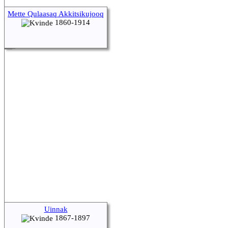
Mette Qulaasaq Akkitsikujooq
1860-1914
Uinnak
1867-1897