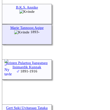
B.K.S. Annike
Marie Tannooq Aqipe
1893-
Kristen Pulartoq Ijangatseq
Iisimardik Kunnak
1891-1916
Gert Suki Uvitaraaq Tataka