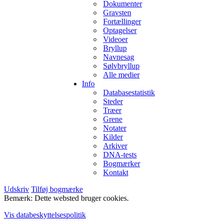
Dokumenter
Gravsten
Fortællinger
Optagelser
Videoer
Bryllup
Navnesag
Sølvbryllup
Alle medier
Info
Databasestatistik
Steder
Træer
Grene
Notater
Kilder
Arkiver
DNA-tests
Bogmærker
Kontakt
Udskriv
Tilføj bogmærke
Bemærk: Dette websted bruger cookies.
Vis databeskyttelsespolitik