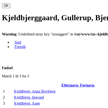
OK
Kjeldbjerggaard, Gullerup, Bje
Warning
: Undefined array key "nosuggest" in
/var/www/xn--kjeldb
Sted
Foreslå
Fødsel
Match 1 til 3 fra 3
Efternavn, Fornavn
1
Kjeldbjerg, Anna Bovbjerg
2
Kjeldbjerg, Ingvard
3
Kjeldbjerg, Aage