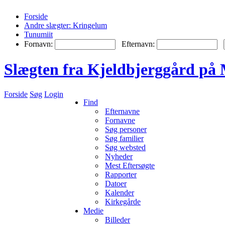
Forside
Andre slægter: Kringelum
Tunumiit
Fornavn:
Efternavn:
Slægten fra Kjeldbjerggård på 
Forside
Søg
Login
Find
Efternavne
Fornavne
Søg personer
Søg familier
Søg websted
Nyheder
Mest Eftersøgte
Rapporter
Datoer
Kalender
Kirkegårde
Medie
Billeder