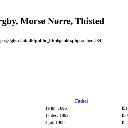
rgby, Morsø Nørre, Thisted
jergslgten-5ob.dk/public_html/genlib.php
on line
534
Fødsel
19 jul. 1896
I51
17 dec. 1892
I50
4 jul. 1900
I52