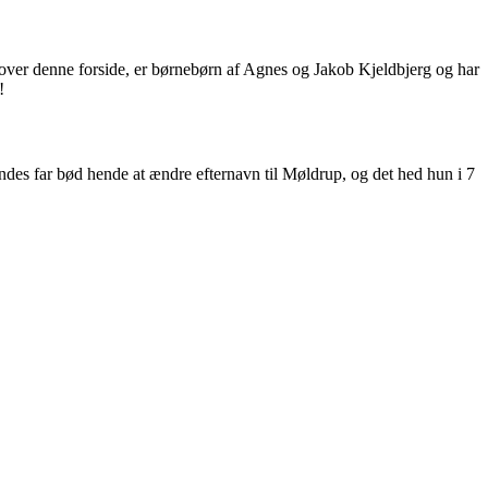
n over denne forside, er børnebørn af Agnes og Jakob Kjeldbjerg og har
!
des far bød hende at ændre efternavn til Møldrup, og det hed hun i 7