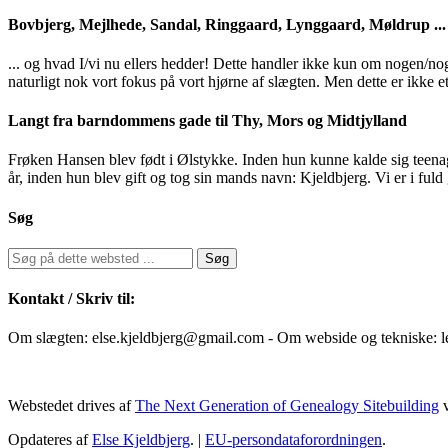
Bovbjerg, Mejlhede, Sandal, Ringgaard, Lynggaard, Møldrup ...
... og hvad I/vi nu ellers hedder! Dette handler ikke kun om nogen/no
naturligt nok vort fokus på vort hjørne af slægten. Men dette er ikke et
Langt fra barndommens gade til Thy, Mors og Midtjylland
Frøken Hansen blev født i Ølstykke. Inden hun kunne kalde sig teena
år, inden hun blev gift og tog sin mands navn: Kjeldbjerg. Vi er i fu
Søg
Kontakt / Skriv til:
Om slægten: else.kjeldbjerg@gmail.com - Om webside og tekniske:
Webstedet drives af
The Next Generation of Genealogy Sitebuilding
v
Opdateres af
Else Kjeldbjerg
. |
EU-persondataforordningen
.