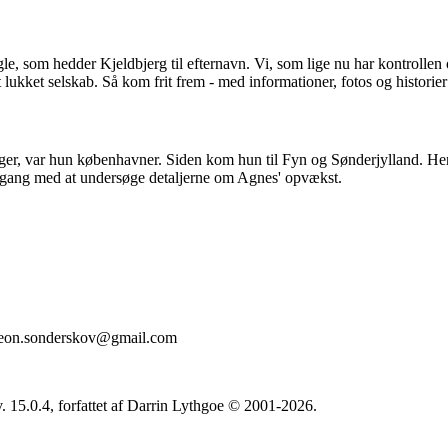
gle, som hedder Kjeldbjerg til efternavn. Vi, som lige nu har kontrolle
 lukket selskab. Så kom frit frem - med informationer, fotos og historier
ger, var hun københavner. Siden kom hun til Fyn og Sønderjylland. Hen
ld gang med at undersøge detaljerne om Agnes' opvækst.
 leon.sonderskov@gmail.com
. 15.0.4, forfattet af Darrin Lythgoe © 2001-2026.