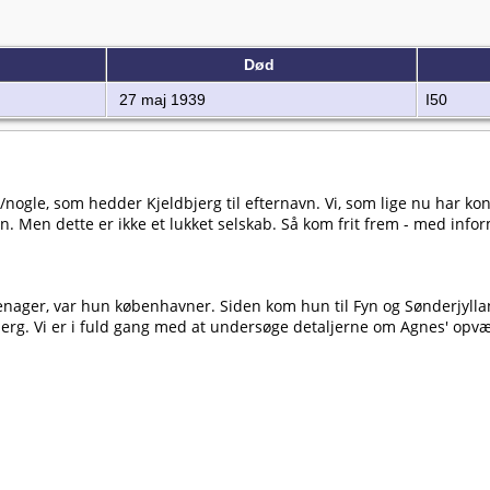
Død
27 maj 1939
I50
n/nogle, som hedder Kjeldbjerg til efternavn. Vi, som lige nu har k
n. Men dette er ikke et lukket selskab. Så kom frit frem - med inform
eenager, var hun københavner. Siden kom hun til Fyn og Sønderjyll
jerg. Vi er i fuld gang med at undersøge detaljerne om Agnes' opvæ