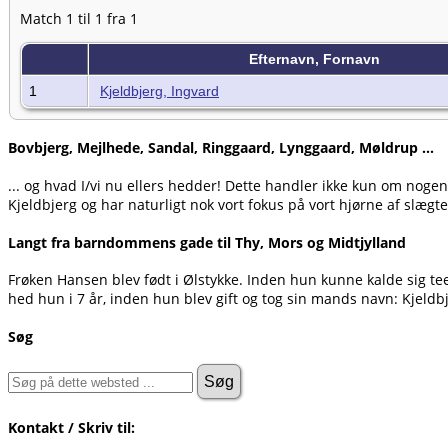
Match 1 til 1 fra 1
Efternavn, Fornavn
1
Kjeldbjerg, Ingvard
Bovbjerg, Mejlhede, Sandal, Ringgaard, Lynggaard, Møldrup ...
... og hvad I/vi nu ellers hedder! Dette handler ikke kun om noge
Kjeldbjerg og har naturligt nok vort fokus på vort hjørne af slægte
Langt fra barndommens gade til Thy, Mors og Midtjylland
Frøken Hansen blev født i Ølstykke. Inden hun kunne kalde sig t
hed hun i 7 år, inden hun blev gift og tog sin mands navn: Kjeldb
Søg
Kontakt / Skriv til: