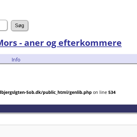
 Mors - aner og efterkommere
Info
bjergslgten-5ob.dk/public_html/genlib.php
on line
534