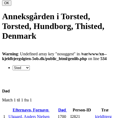
OK
Anneksgården i Torsted,
Torsted, Hundborg, Thisted,
Denmark
Warning
: Undefined array key "nosuggest" in
/var/www/xn--
kjeldbjergslgten-5ob.dk/public_html/genlib.php
on line
534
Død
Match 1 til 1 fra 1
Efternavn, Fornavn
Død
Person-ID
Træ
1
Ulgaard, Anders Nielsen
1700
I2821
kjeldbjerg