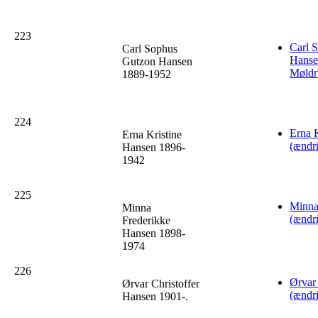
223
Carl 
Carl Sophus
Hansen
Gutzon Hansen
Møldr
1889-1952
224
Erna 
Erna Kristine
(ændr
Hansen 1896-
1942
225
Minna
Minna
(ændr
Frederikke
Hansen 1898-
1974
226
Ørvar
Ørvar Christoffer
(ændr
Hansen 1901-.