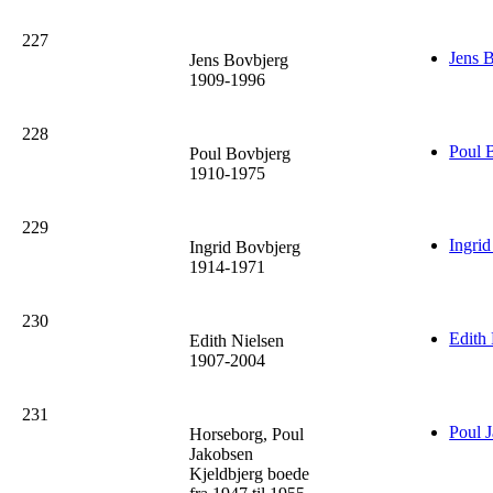
227
Jens 
Jens Bovbjerg
1909-1996
228
Poul 
Poul Bovbjerg
1910-1975
229
Ingri
Ingrid Bovbjerg
1914-1971
230
Edith 
Edith Nielsen
1907-2004
231
Poul 
Horseborg, Poul
Jakobsen
Kjeldbjerg boede