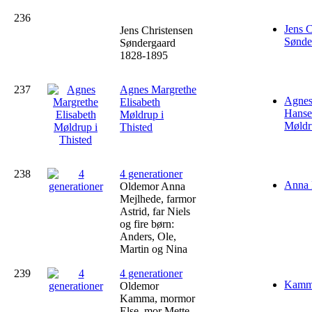
236
Jens C
Jens Christensen
Sønde
Søndergaard
1828-1895
237
Agnes Margrethe
Agnes
Elisabeth
Hansen
Møldrup i
Møldr
Thisted
238
4 generationer
Anna 
Oldemor Anna
Mejlhede, farmor
Astrid, far Niels
og fire børn:
Anders, Ole,
Martin og Nina
239
4 generationer
Kamma
Oldemor
Kamma, mormor
Else, mor Mette