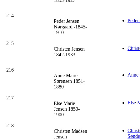
1853-1927
214
Peder
Peder Jensen
Nørgaard -1845-
1910
215
Christ
Christen Jensen
1842-1933
216
Anne 
Anne Marie
Sørensen 1851-
1880
217
Else 
Else Marie
Jensen 1850-
1900
218
Chris
Christen Madsen
Sønde
Jensen