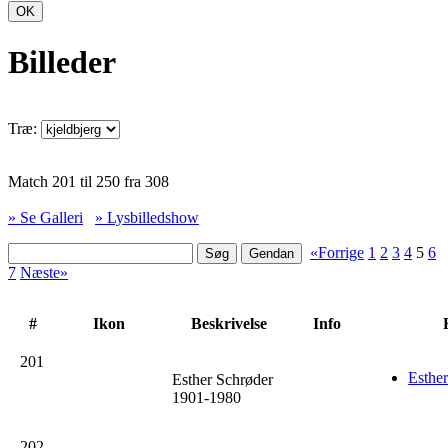
OK
Billeder
Træ:
Match 201 til 250 fra 308
» Se Galleri
» Lysbilledshow
«Forrige
1
2
3
4
5
6
7
Næste»
#
Ikon
Beskrivelse
Info
K
201
Esther
Esther Schrøder
1901-1980
202